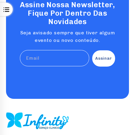
Assine Nossa Newsletter,
Open
Fique Por Dentro Das
Novidades
Seja avisado sempre que tiver algum
evento ou novo conteúdo.