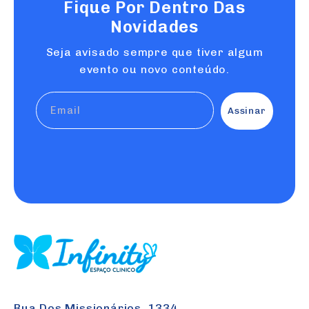
Fique Por Dentro Das
Novidades
Seja avisado sempre que tiver algum
evento ou novo conteúdo.
Rua Dos Missionários, 1334