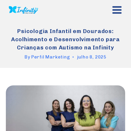
Skip
to
content
Psicologia Infantil em Dourados:
Acolhimento e Desenvolvimento para
Crianças com Autismo na Infinity
By
Perfil Marketing
julho 8, 2025