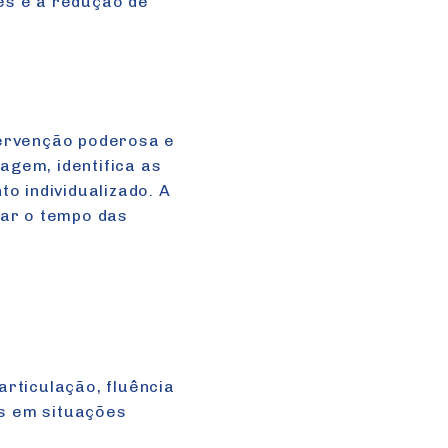
es e a redução de
tervenção poderosa e
agem, identifica as
o individualizado. A
zar o tempo das
rticulação, fluência
es em situações