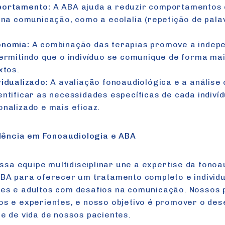
portamento:
A ABA ajuda a reduzir comportamentos 
 na comunicação, como a ecolalia (repetição de pala
onomia:
A combinação das terapias promove a indepe
ermitindo que o indivíduo se comunique de forma ma
xtos.
idualizado:
A avaliação fonoaudiológica e a análise
ntificar as necessidades específicas de cada indiví
nalizado e mais eficaz.
celência em Fonoaudiologia e ABA
nossa equipe multidisciplinar une a expertise da fono
ABA para oferecer um tratamento completo e individ
tes e adultos com desafios na comunicação. Nossos p
os e experientes, e nosso objetivo é promover o des
de de vida de nossos pacientes.