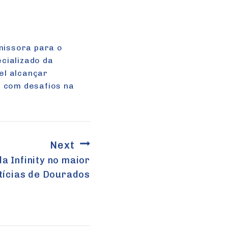
missora para o
cializado da
el alcançar
s com desafios na
Next
a Infinity no maior
otícias de Dourados