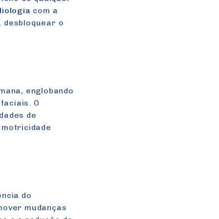
iologia
com a
a desbloquear o
umana, englobando
faciais. O
ldades de
 motricidade
ência do
omover mudanças