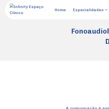
Skip
to
Home
Especialidades
content
Fonoaudiol
A comunicação é ess