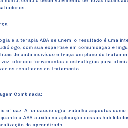
tamento, como o desenvolvimento de novas habilidad
afiadores.
orça
ogia e a terapia ABA se unem, o resultado é uma in
udiólogo, com sua expertise em comunicação e lingu
icas de cada indivíduo e traça um plano de tratament
a vez, oferece ferramentas e estratégias para otimi
zar os resultados do tratamento.
dagem Combinada:
s eficaz:
A fonoaudiologia trabalha aspectos como a
nquanto a ABA auxilia na aplicação dessas habilidad
eralização do aprendizado.