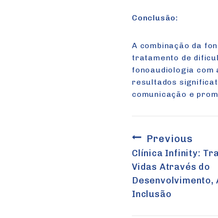
Conclusão:
A combinação da fon
tratamento de dific
fonoaudiologia com 
resultados signific
comunicação e promo
Previous
Navega
Clínica Infinity: 
Vidas Através do
de
Desenvolvimento, 
Inclusão
Post