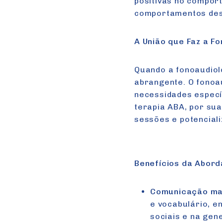
positivas no compor
comportamentos des
A União que Faz a F
Quando a fonoaudiol
abrangente. O fonoa
necessidades específ
terapia ABA, por su
sessões e potenciali
Benefícios da Abor
Comunicação mai
e vocabulário, e
sociais e na gen