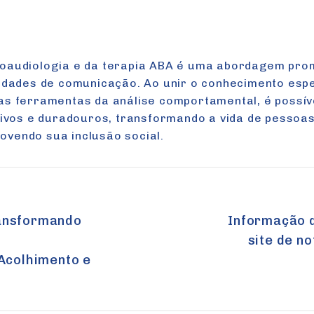
oaudiologia e da terapia ABA é uma abordagem pro
uldades de comunicação. Ao unir o conhecimento espe
as ferramentas da análise comportamental, é possív
ativos e duradouros, transformando a vida de pessoa
vendo sua inclusão social.
ção
Transformando
Informação d
site de n
Acolhimento e